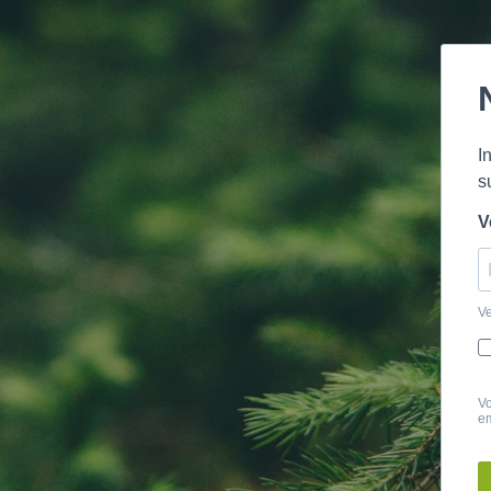
I
s
V
Ve
Vo
em