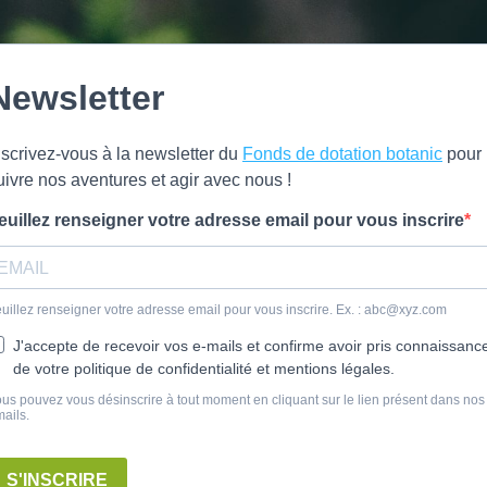
Newsletter
nscrivez-vous à la newsletter du
Fonds de dotation botanic
pour
uivre nos aventures et agir avec nous !
euillez renseigner votre adresse email pour vous inscrire
uillez renseigner votre adresse email pour vous inscrire. Ex. :
abc@xyz.com
J'accepte de recevoir vos e-mails et confirme avoir pris connaissanc
de votre politique de confidentialité et mentions légales.
us pouvez vous désinscrire à tout moment en cliquant sur le lien présent dans nos
ails.
S'INSCRIRE